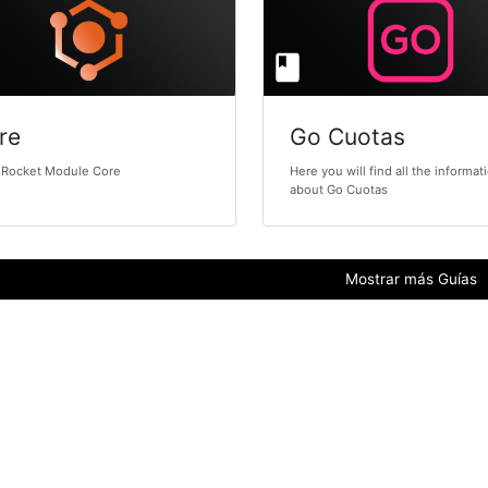
re
Go Cuotas
Rocket Module Core
Here you will find all the informat
about Go Cuotas
Mostrar más Guías