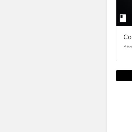
Co
Mage